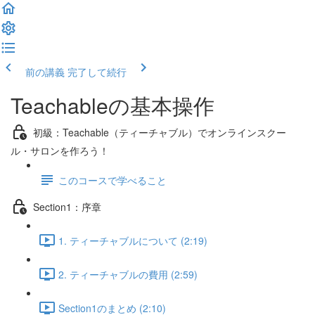
前の講義
完了して続行
Teachableの基本操作
初級：Teachable（ティーチャブル）でオンラインスクー
ル・サロンを作ろう！
このコースで学べること
Section1：序章
1. ティーチャブルについて (2:19)
2. ティーチャブルの費用 (2:59)
Section1のまとめ (2:10)