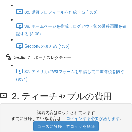
35. 講師プロフィールを作成する (1:08)
36. ホームページを作成しログアウト後の遷移画面を確
認する (3:08)
Section6のまとめ (1:35)
Section7：ボーナスレクチャー
37. アメリカにW8フォームを申請して二重課税を防ぐ
(8:34)
2. ティーチャブルの費用
講義内容はロックされています
すでに登録している場合は、
ログインする必要があります
.
コースに登録してロックを解除