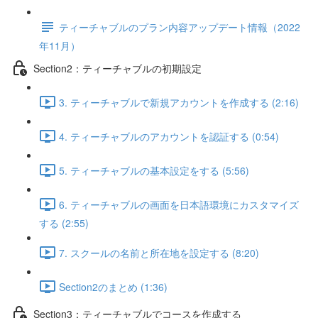
ティーチャブルのプラン内容アップデート情報（2022
年11月）
Section2：ティーチャブルの初期設定
3. ティーチャブルで新規アカウントを作成する (2:16)
4. ティーチャブルのアカウントを認証する (0:54)
5. ティーチャブルの基本設定をする (5:56)
6. ティーチャブルの画面を日本語環境にカスタマイズ
する (2:55)
7. スクールの名前と所在地を設定する (8:20)
Section2のまとめ (1:36)
Section3：ティーチャブルでコースを作成する