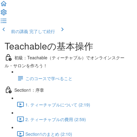
前の講義
完了して続行
Teachableの基本操作
初級：Teachable（ティーチャブル）でオンラインスクー
ル・サロンを作ろう！
このコースで学べること
Section1：序章
1. ティーチャブルについて (2:19)
2. ティーチャブルの費用 (2:59)
Section1のまとめ (2:10)