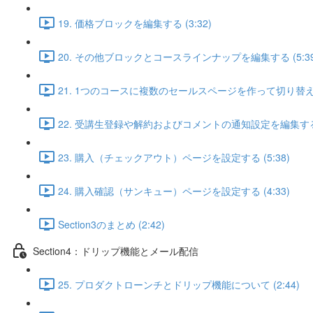
19. 価格ブロックを編集する (3:32)
20. その他ブロックとコースラインナップを編集する (5:39
21. 1つのコースに複数のセールスページを作って切り替える 
22. 受講生登録や解約およびコメントの通知設定を編集する (
23. 購入（チェックアウト）ページを設定する (5:38)
24. 購入確認（サンキュー）ページを設定する (4:33)
Section3のまとめ (2:42)
Section4：ドリップ機能とメール配信
25. プロダクトローンチとドリップ機能について (2:44)