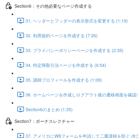
Section6：その他必要なページ作成する
31. ヘッダーとフッダーの表示形式を変更する (1:19)
32. 利用規約ページを作成する (7:26)
33. プライバシーポリシーページを作成する (2:35)
34. 特定商取引法ページを作成する (6:54)
35. 講師プロフィールを作成する (1:08)
36. ホームページを作成しログアウト後の遷移画面を確認する 
Section6のまとめ (1:35)
Section7：ボーナスレクチャー
37. アメリカにW8フォームを申請して二重課税を防ぐ (8:3