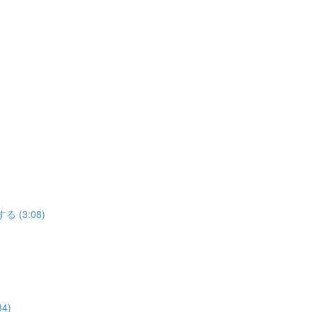
(3:08)
4)