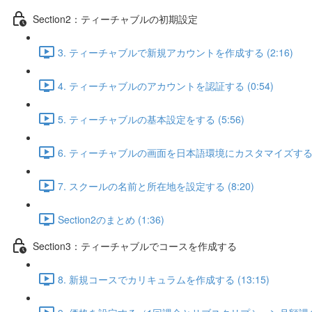
Section2：ティーチャブルの初期設定
3. ティーチャブルで新規アカウントを作成する (2:16)
4. ティーチャブルのアカウントを認証する (0:54)
5. ティーチャブルの基本設定をする (5:56)
6. ティーチャブルの画面を日本語環境にカスタマイズする (2
7. スクールの名前と所在地を設定する (8:20)
Section2のまとめ (1:36)
Section3：ティーチャブルでコースを作成する
8. 新規コースでカリキュラムを作成する (13:15)