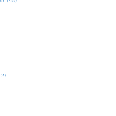
(7:55)
51)