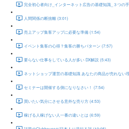
完全初心者向け_インターネット広告の基礎知識_３つの手法を
人間関係の断捨離 (3:01)
売上アップ集客アップに必要な準備 (1:54)
イベント集客の心得？集客の勝ちパターン (7:57)
要らない仕事をしている人が多い DX解説 (5:43)
ネットショップ運営の基礎知識 あなたの商品が売れない理由 (
セミナーは開催する側になりなさい！ (7:54)
買いたい気分にさせる意外な売り方 (4:53)
稼げる人稼げない人一番の違いとは (6:59)
話題のClubhouseが日本人に流行る訳 (10:05)